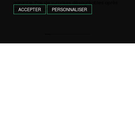
garantie. Pas de surprises désagréables après
avoir acheté un T4 de 1991.
ACCEPTER
PERSONNALISER
CONTACTEZ-NOUS !
05 61 98 81 32