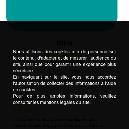
BIEN
Nous utilisons des cookies afin de personnaliser
le contenu, d'adapter et de mesurer l'audience du
Basée sur
25 avis
site, ainsi que pour garantir une expérience plus
sécurisée.
En naviguant sur le site, vous nous accordez
l'autorisation de collecter des informations à l'aide
de cookies.
Pour de plus amples informations, veuillez
Michel Arnaud
consulter les mentions légales du site.
il y a 2 ans
Entreprise familiale, sereine, disponible ;
respecte ses engagements en matière de