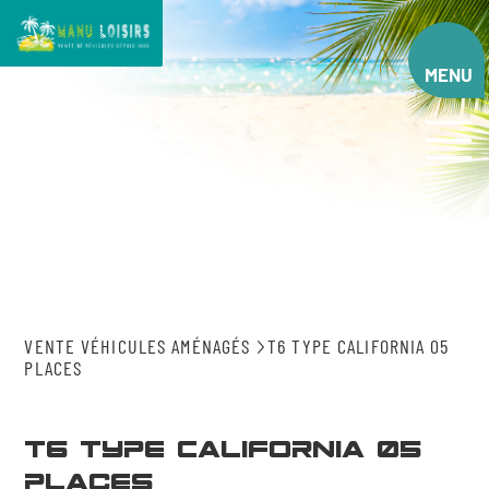
Aller
au
contenu
MENU
principal
VENTE VÉHICULES AMÉNAGÉS
T6 TYPE CALIFORNIA 05
PLACES
T6 type California 05
places