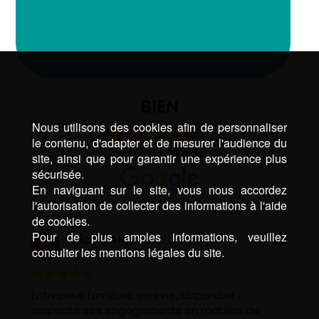
BIEN
Nous utilisons des cookies afin de personnaliser
le contenu, d'adapter et de mesurer l'audience du
Basée sur
25 avis
site, ainsi que pour garantir une expérience plus
sécurisée.
En naviguant sur le site, vous nous accordez
l'autorisation de collecter des informations à l'aide
de cookies.
Pour de plus amples informations, veuillez
Michel Arnaud
consulter les mentions légales du site.
il y a 2 ans
Entreprise familiale, sereine, disponible ;
respecte ses engagements en matière de