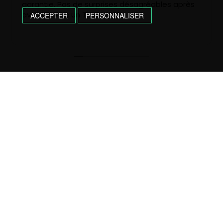
garantie. Pas de surprises désagréables après
avoir acheté un T4 de 1991.
ACCEPTER
PERSONNALISER
CONTACTEZ-NOUS !
05 61 98 81 32