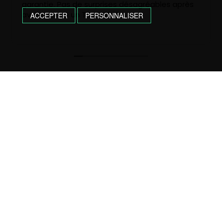
garantie. Pas de surprises désagréables après
avoir acheté un T4 de 1991.
ACCEPTER
PERSONNALISER
CONTACTEZ-NOUS !
05 61 98 81 32