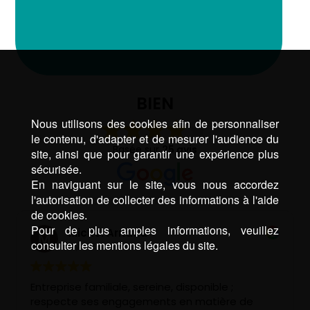
BIEN
Nous utilisons des cookies afin de personnaliser
le contenu, d'adapter et de mesurer l'audience du
Basée sur
25 avis
site, ainsi que pour garantir une expérience plus
sécurisée.
En naviguant sur le site, vous nous accordez
l'autorisation de collecter des informations à l'aide
de cookies.
Pour de plus amples informations, veuillez
Michel Arnaud
consulter les mentions légales du site.
il y a 2 ans
Entreprise familiale, sereine, disponible ;
respecte ses engagements en matière de