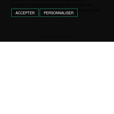
respecte ses engagements en matière de
garantie. Pas de surprises désagréables après
ACCEPTER
PERSONNALISER
avoir acheté un T4 de 1991.
CONTACTEZ-NOUS !
05 61 98 81 32