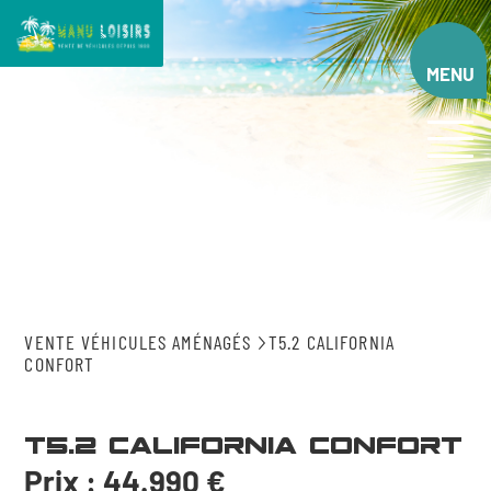
Aller
au
contenu
MENU
principal
VENTE VÉHICULES AMÉNAGÉS
T5.2 CALIFORNIA
CONFORT
T5.2 California Confort
Prix : 44.990 €